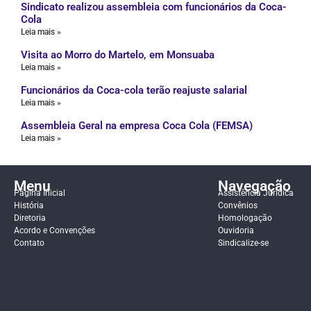
Sindicato realizou assembleia com funcionários da Coca-
Cola
Leia mais »
Visita ao Morro do Martelo, em Monsuaba
Leia mais »
Funcionários da Coca-cola terão reajuste salarial
Leia mais »
Assembleia Geral na empresa Coca Cola (FEMSA)
Leia mais »
Menu
Navegação
Página Inicial
Assistência Jurídica
História
Convênios
Diretoria
Homologação
Acordo e Convenções
Ouvidoria
Contato
Sindicalize-se