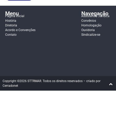
Menu
Navegação
Página Inicial
Assistência Jurídica
História
Convênios
Diretoria
Homologação
Acordo e Convenções
Ouvidoria
Contato
Sindicalize-se
Copyright ©2026 STTRMAR. Todos os direitos reservados – criado por
Cerradonet