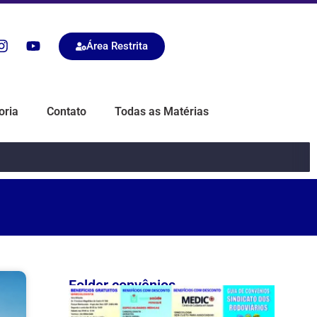
Área Restrita
oria
Contato
Todas as Matérias
Folder convênios