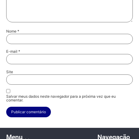
Nome
*
E-mail
*
Site
Salvar meus dados neste navegador para a próxima vez que eu
comentar.
Menu
Navegação