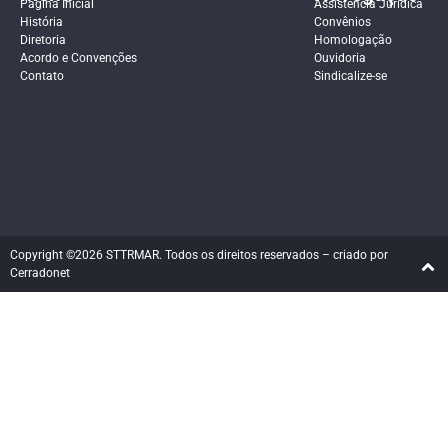
Página Inicial
Assistência Jurídica
História
Convênios
Diretoria
Homologação
Acordo e Convenções
Ouvidoria
Contato
Sindicalize-se
Copyright ©2026 STTRMAR. Todos os direitos reservados – criado por
Cerradonet