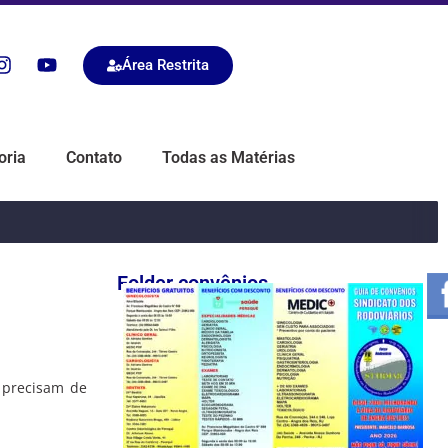
Área Restrita
oria
Contato
Todas as Matérias
Folder convênios
 precisam de