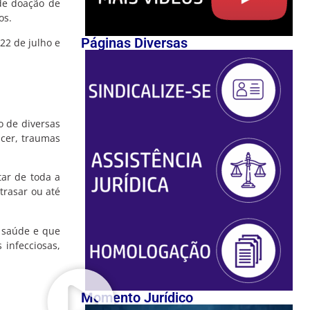
de doação de
os.
Páginas Diversas
22 de julho e
o de diversas
ncer, traumas
tar de toda a
trasar ou até
 saúde e que
 infecciosas,
Momento Jurídico