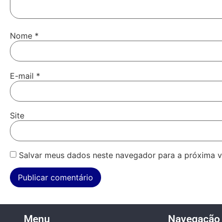
Nome
*
E-mail
*
Site
Salvar meus dados neste navegador para a próxima v
Menu
Navegação