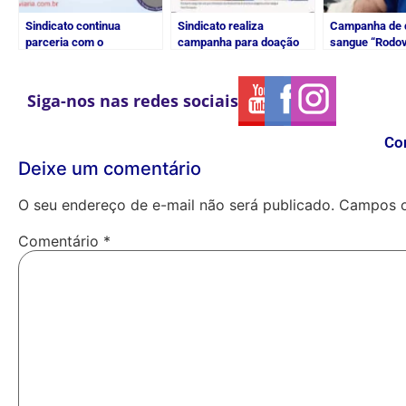
Sindicato continua
Sindicato realiza
Campanha de 
parceria com o
campanha para doação
sangue “Rodov
Hemonúcleo
de sangue | O Dia
Mãos Dadas”
Siga-nos nas redes sociais
Co
Deixe um comentário
O seu endereço de e-mail não será publicado.
Campos o
Comentário
*