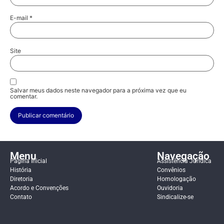
E-mail
*
Site
Salvar meus dados neste navegador para a próxima vez que eu
comentar.
Menu
Navegação
Página Inicial
Assistência Jurídica
História
Convênios
Diretoria
Homologação
Acordo e Convenções
Ouvidoria
Contato
Sindicalize-se