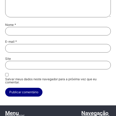
Nome
*
E-mail
*
Site
Salvar meus dados neste navegador para a próxima vez que eu
comentar.
Menu
Navegação
Página Inicial
Assistência Jurídica