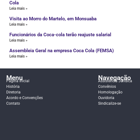
Cola
Leia mais »
Visita ao Morro do Martelo, em Monsuaba
Leia mais »
Funcionários da Coca-cola terão reajuste salarial
Leia mais »
Assembleia Geral na empresa Coca Cola (FEMSA)
Leia mais »
Menu
Navegação
Página Inicial
Assistência Jurídica
História
Convênios
Diretoria
Homologação
Acordo e Convenções
Ouvidoria
Contato
Sindicalize-se