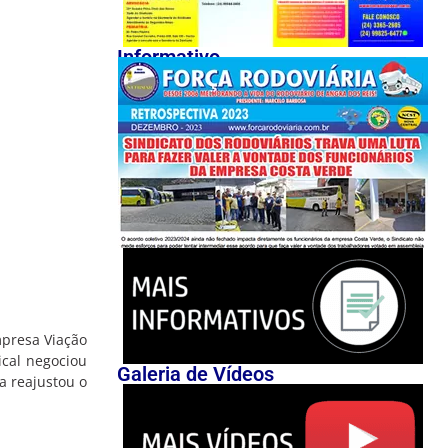
Informativo
mpresa Viação
ical negociou
Galeria de Vídeos
a reajustou o