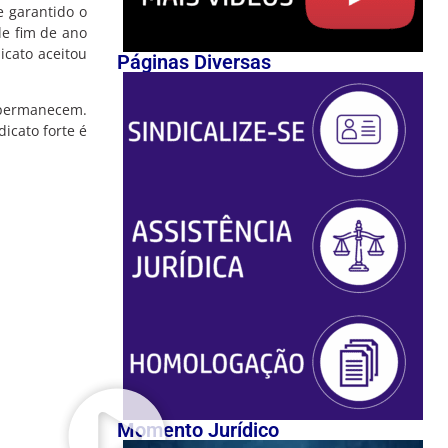
e garantido o
de fim de ano
icato aceitou
Páginas Diversas
a permanecem.
icato forte é
Momento Jurídico