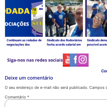
Continuam as rodadas de
Sindicato dos Rodoviários
Sindicato denu
negociações dos
fecha acordo salarial em
possível asséd
rodoviários
5%
Setor de Fret
Siga-nos nas redes sociais
Co
Deixe um comentário
O seu endereço de e-mail não será publicado.
Campos o
Comentário
*