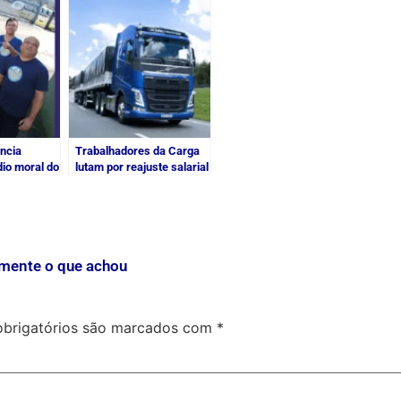
ncia
Trabalhadores da Carga
io moral do
lutam por reajuste salarial
amento
de 9% já aprovado em
assembleia
mente o que achou
brigatórios são marcados com
*