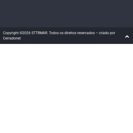
Copyright ©2026 STTRMAR. Todos os direitos reservados – criado por
Cerradonet