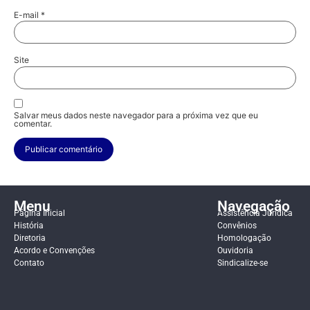
E-mail
*
Site
Salvar meus dados neste navegador para a próxima vez que eu
comentar.
Menu
Navegação
Página Inicial
Assistência Jurídica
História
Convênios
Diretoria
Homologação
Acordo e Convenções
Ouvidoria
Contato
Sindicalize-se