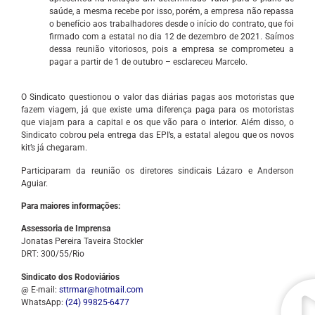
saúde, a mesma recebe por isso, porém, a empresa não repassa
o benefício aos trabalhadores desde o início do contrato, que foi
firmado com a estatal no dia 12 de dezembro de 2021. Saímos
dessa reunião vitoriosos, pois a empresa se comprometeu a
pagar a partir de 1 de outubro – esclareceu Marcelo.
O Sindicato questionou o valor das diárias pagas aos motoristas que
fazem viagem, já que existe uma diferença paga para os motoristas
que viajam para a capital e os que vão para o interior. Além disso, o
Sindicato cobrou pela entrega das EPI’s, a estatal alegou que os novos
kit’s já chegaram.
Participaram da reunião os diretores sindicais Lázaro e Anderson
Aguiar.
Para maiores informações:
Assessoria de Imprensa
Jonatas Pereira Taveira Stockler
DRT: 300/55/Rio
Sindicato dos Rodoviários
@ E-mail:
sttrmar@hotmail.com
WhatsApp:
(24) 99825-6477