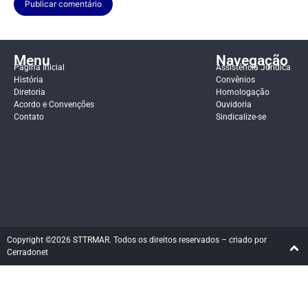
Menu
Navegação
Página Inicial
Assistência Jurídica
História
Convênios
Diretoria
Homologação
Acordo e Convenções
Ouvidoria
Contato
Sindicalize-se
Copyright ©2026 STTRMAR. Todos os direitos reservados – criado por
Cerradonet