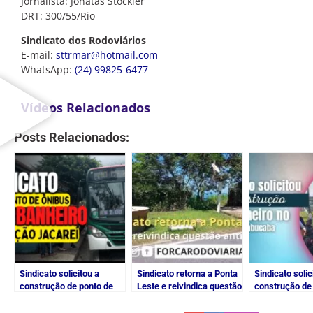
Jornalista: Jonatas Stockler
DRT: 300/55/Rio
Sindicato dos Rodoviários
E-mail:
sttrmar@hotmail.com
WhatsApp:
(24) 99825-6477
Vídeos Relacionados
Posts Relacionados:
Sindicato solicitou a
Sindicato retorna a Ponta
Sindicato solic
construção de ponto de
Leste e reivindica questão
construção de
ônibus com banheiro
antiga
no ponto final