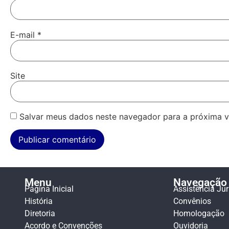
E-mail
*
Site
Salvar meus dados neste navegador para a próxima v
Menu
Navegação
Página Inicial
Assistência Jur
História
Convênios
Diretoria
Homologação
Acordo e Convenções
Ouvidoria