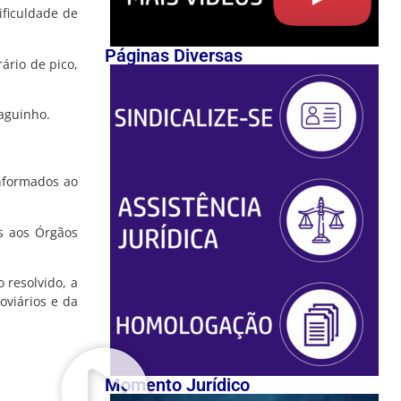
ificuldade de
Páginas Diversas
ário de pico,
aguinho.
nformados ao
os aos Órgãos
 resolvido, a
oviários e da
Momento Jurídico