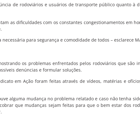
úncia de rodoviários e usuários de transporte público quanto à d
ntam as dificuldades com os constantes congestionamentos em hor
e.
ça necessária para segurança e comodidade de todos – esclarece M
ostrando os problemas enfrentados pelos rodoviários que são i
ossíveis denúncias e formular soluções.
dicato em Ação foram feitas através de vídeos, matérias e ofíci
ouve alguma mudança no problema relatado e caso não tenha sido
 cobrar que mudanças sejam feitas para que o bem estar dos rod
.