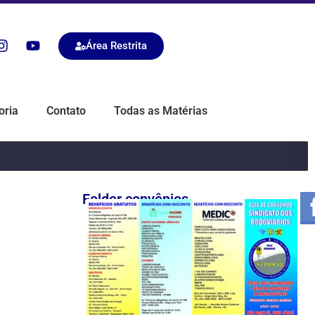
Área Restrita
oria
Contato
Todas as Matérias
Folder convênios