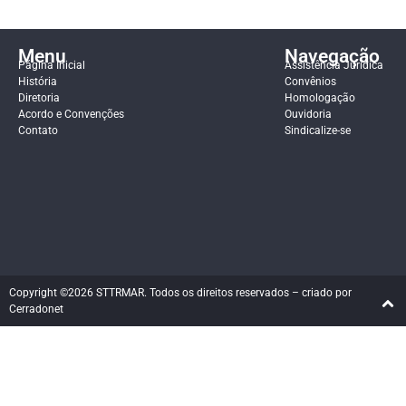
Menu
Navegação
Página Inicial
Assistência Jurídica
História
Convênios
Diretoria
Homologação
Acordo e Convenções
Ouvidoria
Contato
Sindicalize-se
Copyright ©2026 STTRMAR. Todos os direitos reservados – criado por
Cerradonet