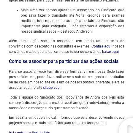
apoio necessário para poder fazer seu tratamento médico e exames.
Mais uma vez fomos ajudar um associado do Sindicato que
precisava fazer o translado até Volta Redonda para exames
médicos. Isso mostra que as ações sociais do Sindicato são
importantes para categoria. E nós estamos à disposição dos
nossos sindicalizados – destacou Anderson.
Além desta ação social o associado tem ainda uma carteira de
convênios com desconto nas consultas e exames.
Confira aqui
nossos
convênios e caso queria baixar nosso folder de convênios
baixe aqui
Como se associar para participar das ações sociais
Para se associar você tem diversas formas: vir em nossa Sede fazer
presencialmente, pode fazer online sem sair do seu posto de trabalho
ou de casa em nosso site ou e um de nossos postos itinerante. Para se
associar aqui no site
clique aqui
Toda a equipe do Sindicato dos Rodoviários de Angra dos Reis está
sempre à disposição para receber você amigo(a) rodoviário(a), venha a
nossa Sede e conheça tudo que estamos fazendo.
Em 2023 a entidade sindical informou que está desenvolvendo novos
projetos sociais e mais benefícios para todos os associados.
Veja outras ações sociais