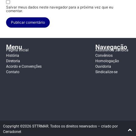
Salvar meus dados neste navegador para a próxima vez que eu
comentar.
Menu
Navegação
Página Inicial
Assistência Jurídica
História
Convênios
Diretoria
Homologação
Acordo e Convenções
Ouvidoria
Contato
Sindicalize-se
Copyright ©2026 STTRMAR. Todos os direitos reservados – criado por
Cerradonet