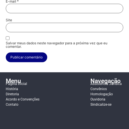
E-mail
*
Site
Salvar meus dados neste navegador para a próxima vez que eu
comentar.
Menu
Navegação
Página Inicial
Assistência Jurídica
História
Convênios
Diretoria
Homologação
Acordo e Convenções
Ouvidoria
Contato
Sindicalize-se